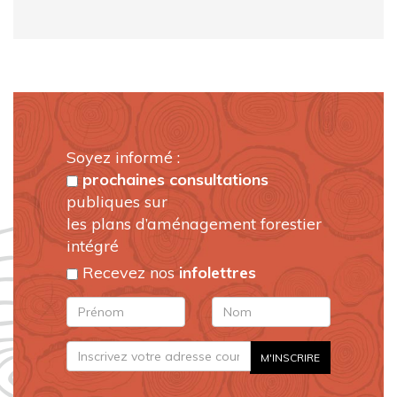
Soyez informé :
prochaines consultations
publiques sur
les plans d’aménagement forestier
intégré
Recevez nos
infolettres