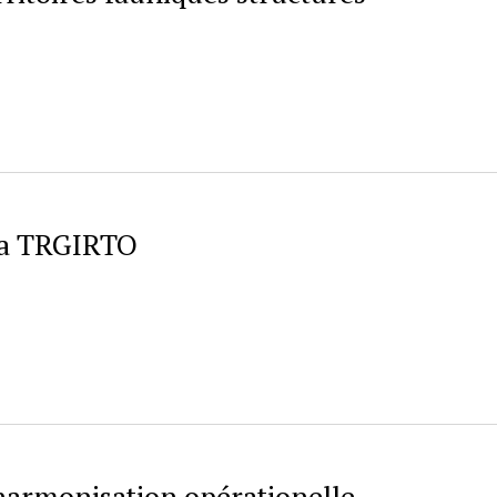
 la TRGIRTO
harmonisation opérationelle