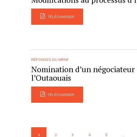
TÉLÉCHARGER
RÉPONSES DU MRNF
Nomination d’un négociateur
l’Outaouais
TÉLÉCHARGER
1
2
3
4
5
...