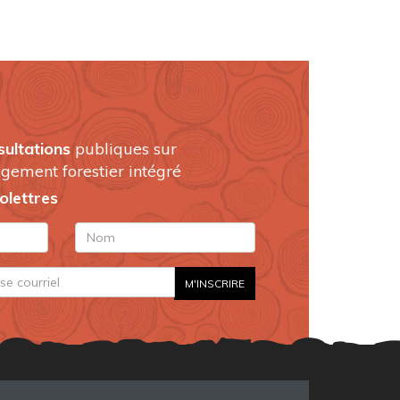
sultations
publiques sur
gement forestier intégré
folettres