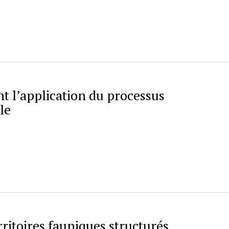
t l’application du processus
le
rritoires fauniques structurés