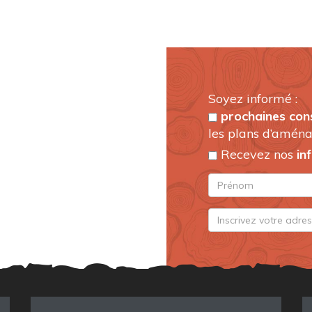
Soyez informé :
prochaines con
les plans d’aména
Recevez nos
in