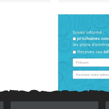
Soyez informé :
prochaines con
les plans d’aména
Recevez nos
in