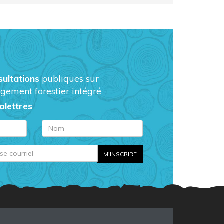
sultations
publiques sur
gement forestier intégré
folettres