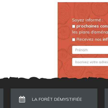
Soyez informé :
prochaines con
les plans d’aména
Recevez nos
in
LA FORÊT DÉMYSTIFIÉE