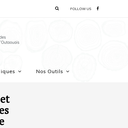
FOLLOW US
liques
Nos Outils
et
es
e