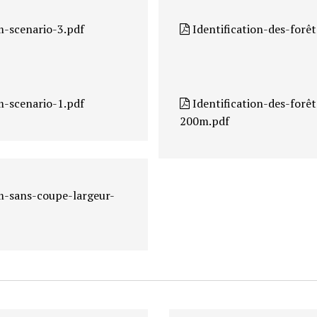
m-scenario-3.pdf
Identification-des-forê
m-scenario-1.pdf
Identification-des-forê
200m.pdf
m-sans-coupe-largeur-