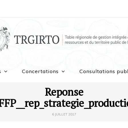
s
Concertations
Consultations pub
Reponse
FP__rep_strategie_product
6 JUILLET 2017