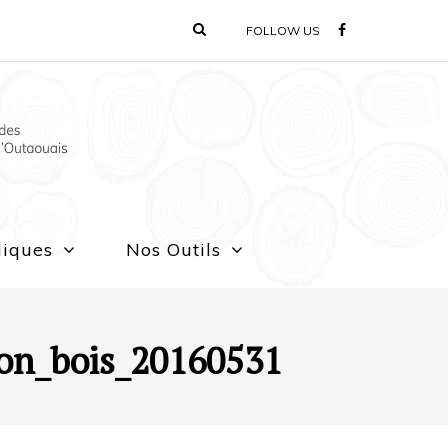
FOLLOW US
liques
Nos Outils
ion_bois_20160531