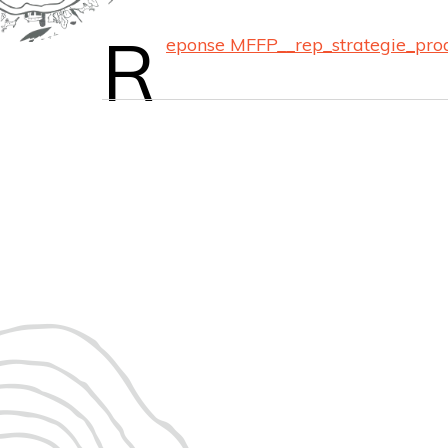
R
eponse MFFP__rep_strategie_pro