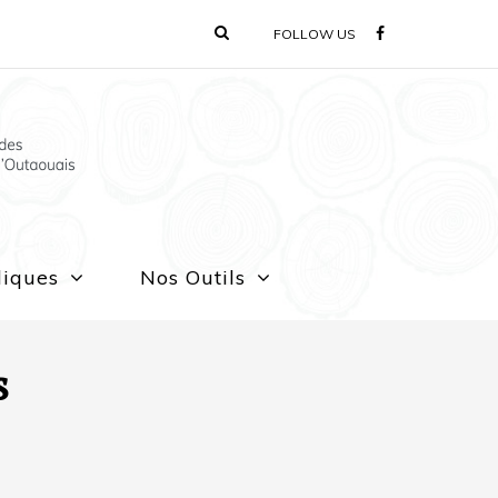
FOLLOW US
liques
Nos Outils
s