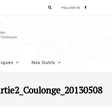
FOLLOW US
liques
Nos Outils
rtie2_Coulonge_20130508