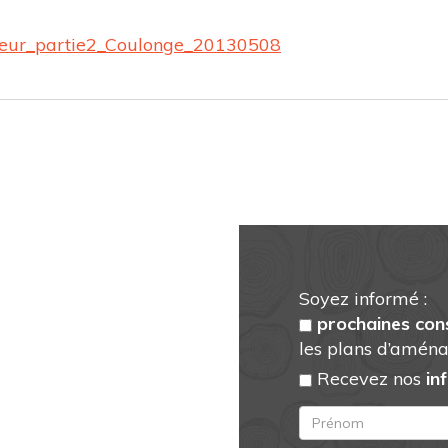
neur_partie2_Coulonge_20130508
Soyez informé :
prochaines con
les plans d’aména
Recevez nos
in