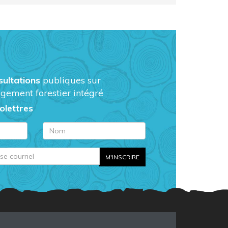
sultations
publiques sur
gement forestier intégré
folettres