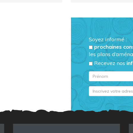
Soyez informé :
prochaines con
les plans d’aména
Recevez nos
in