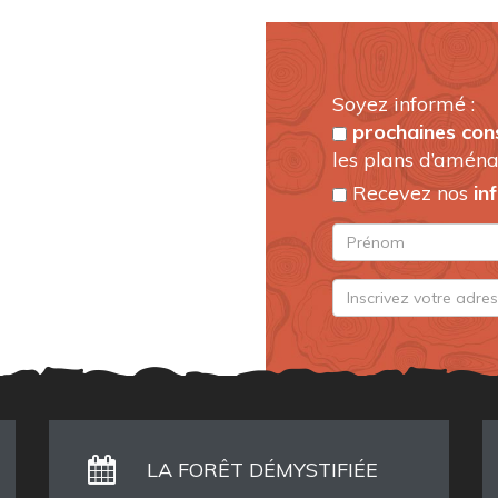
Soyez informé :
prochaines con
les plans d’aména
Recevez nos
in
LA FORÊT DÉMYSTIFIÉE