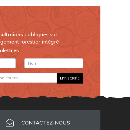
sultations
publiques sur
gement forestier intégré
folettres
CONTACTEZ-NOUS