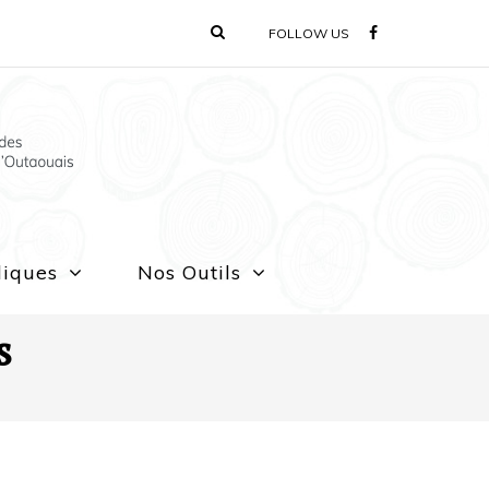
FOLLOW US
liques
Nos Outils
s