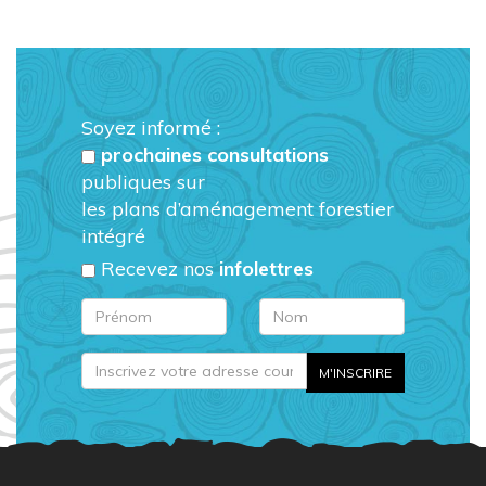
Soyez informé :
prochaines consultations
publiques sur
les plans d’aménagement forestier
intégré
Recevez nos
infolettres