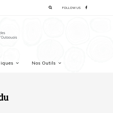
FOLLOW US
liques
Nos Outils
 du