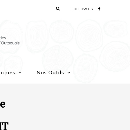
FOLLOW US
liques
Nos Outils
ne
IT