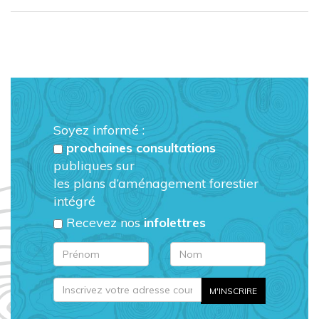
Soyez informé :
prochaines consultations
publiques sur
les plans d’aménagement forestier
intégré
Recevez nos
infolettres