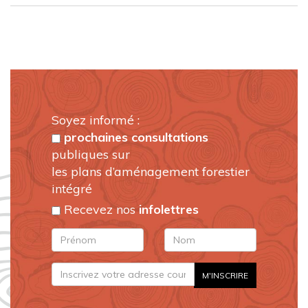
Soyez informé :
prochaines consultations
publiques sur
les plans d’aménagement forestier
intégré
Recevez nos
infolettres