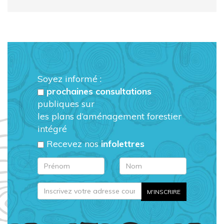
Soyez informé :
prochaines consultations
publiques sur
les plans d’aménagement forestier
intégré
Recevez nos
infolettres