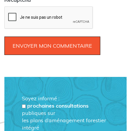
Soyez informé :
prochaines consultations
publiques sur
les plans d’aménagement forestier
intégré