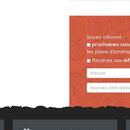
Soyez informé :
prochaines con
les plans d’aména
Recevez nos
in