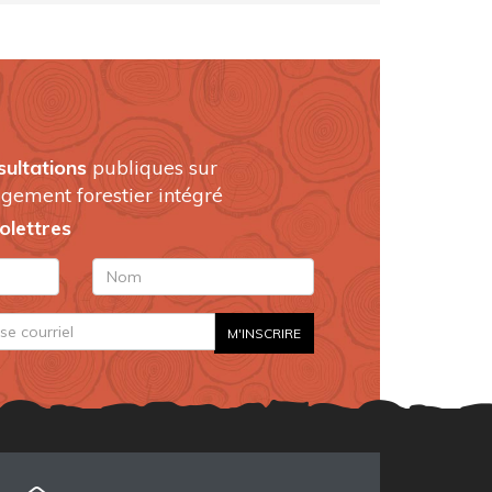
sultations
publiques sur
gement forestier intégré
folettres