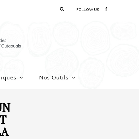
FOLLOW US
liques
Nos Outils
UN
T
LA