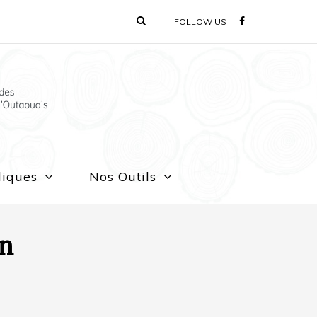
FOLLOW US
liques
Nos Outils
on