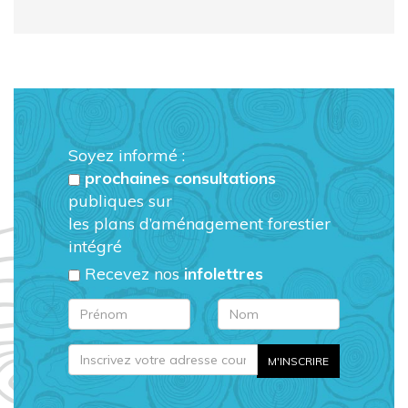
Soyez informé :
prochaines consultations
publiques sur
les plans d’aménagement forestier
intégré
Recevez nos
infolettres